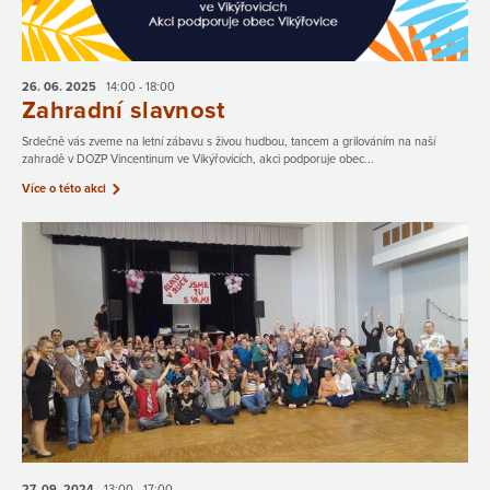
26. 06.
2025
14:00 - 18:00
Zahradní slavnost
Srdečně vás zveme na letní zábavu s živou hudbou, tancem a grilováním na naší
zahradě v DOZP Vincentinum ve Vikýřovicích, akci podporuje obec...
Více o této akci
27. 09.
2024
13:00 - 17:00