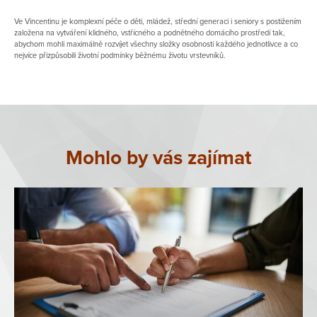
Ve Vincentinu je komplexní péče o děti, mládež, střední generaci i seniory s postižením
založena na vytváření klidného, vstřícného a podnětného domácího prostředí tak,
abychom mohli maximálně rozvíjet všechny složky osobnosti každého jednotlivce a co
nejvíce přizpůsobili životní podmínky běžnému životu vrstevníků.
Mohlo by vás zajímat