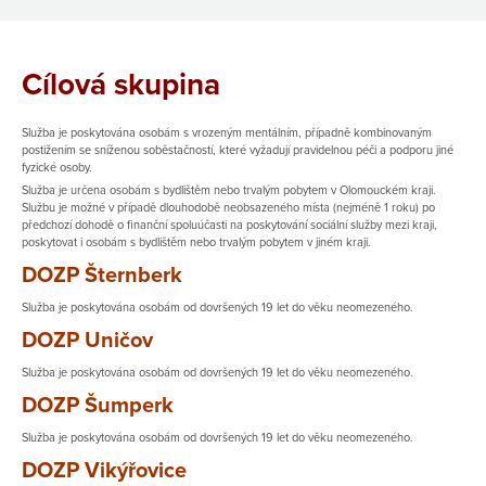
Cílová skupina
Služba je poskytována osobám s vrozeným mentálním, případně kombinovaným
postižením se sníženou soběstačností, které vyžadují pravidelnou péči a podporu jiné
fyzické osoby.
Služba je určena osobám s bydlištěm nebo trvalým pobytem v Olomouckém kraji.
Službu je možné v případě dlouhodobě neobsazeného místa (nejméně 1 roku) po
předchozí dohodě o finanční spoluúčasti na poskytování sociální služby mezi kraji,
poskytovat i osobám s bydlištěm nebo trvalým pobytem v jiném kraji.
DOZP Šternberk
Služba je poskytována osobám od dovršených 19 let do věku neomezeného.
DOZP Uničov
Služba je poskytována osobám od dovršených 19 let do věku neomezeného.
DOZP Šumperk
Služba je poskytována osobám od dovršených 19 let do věku neomezeného.
DOZP Vikýřovice