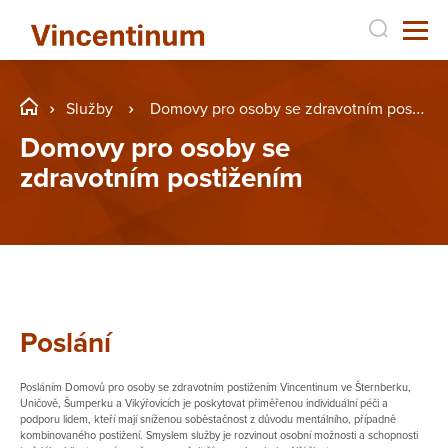
Služby
Domovy pro osoby se zdravotním postižením
Domovy pro osoby se
zdravotním postižením
Poslání
Posláním Domovů pro osoby se zdravotním postižením Vincentinum ve Šternberku,
Uničově, Šumperku a Vikýřovicích je poskytovat přiměřenou individuální péči a
podporu lidem, kteří mají sníženou soběstačnost z důvodu mentálního, případně
kombinovaného postižení. Smyslem služby je rozvinout osobní možnosti a schopnosti