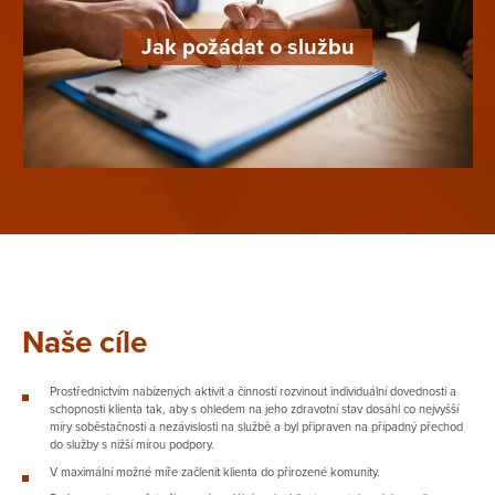
Jak požádat o službu
Naše cíle
Prostřednictvím nabízených aktivit a činností rozvinout individuální dovednosti a
schopnosti klienta tak, aby s ohledem na jeho zdravotní stav dosáhl co nejvyšší
míry soběstačnosti a nezávislosti na službě a byl připraven na případný přechod
do služby s nižší mírou podpory.
V maximální možné míře začlenit klienta do přirozené komunity.