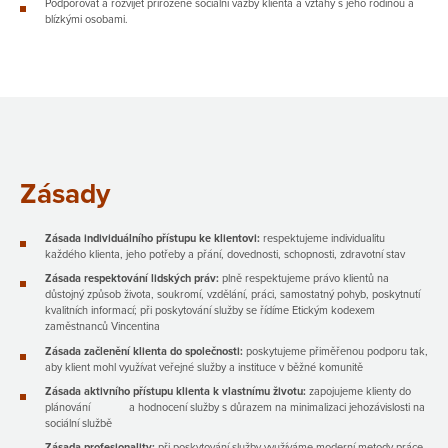
Podporovat a rozvíjet přirozené sociální vazby klienta a vztahy s jeho rodinou a
blízkými osobami.
Zásady
Zásada individuálního přístupu ke klientovi:
respektujeme individualitu
každého klienta, jeho potřeby a přání, dovednosti, schopnosti, zdravotní stav
Zásada respektování lidských práv:
plně respektujeme právo klientů na
důstojný způsob života, soukromí, vzdělání, práci, samostatný pohyb, poskytnutí
kvalitních informací; při poskytování služby se řídíme Etickým kodexem
zaměstnanců Vincentina
Zásada začlenění klienta do společnosti:
poskytujeme přiměřenou podporu tak,
aby klient mohl využívat veřejné služby a instituce v běžné komunitě
Zásada aktivního přístupu klienta k vlastnímu životu:
zapojujeme klienty do
plánování a hodnocení služby s důrazem na minimalizaci jehozávislosti na
sociální službě
Zásada profesionality:
při poskytování služby využíváme moderní metody práce,