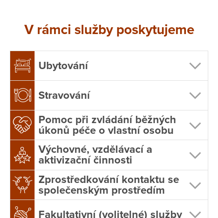
V rámci služby poskytujeme
Ubytování
Stravování
Pomoc při zvládání běžných
úkonů péče o vlastní osobu
Pomoc při osobní hygieně nebo poskytnutí
Výchovné, vzdělávací a
podmínek pro osobní hygienu
aktivizační činnosti
poskytování přiměřené podpory s ohledem
Zprostředkování kontaktu se
společenským prostředím
na zdravotní stav, schopnosti a dovednosti
klienta
Fakultativní (volitelné) služby