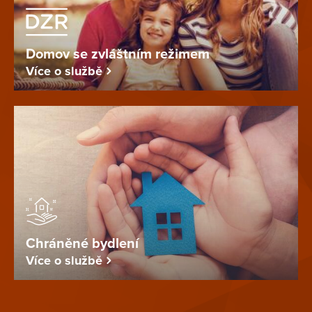
Domov se zvláštním režimem
Více o službě
Chráněné bydlení
Více o službě