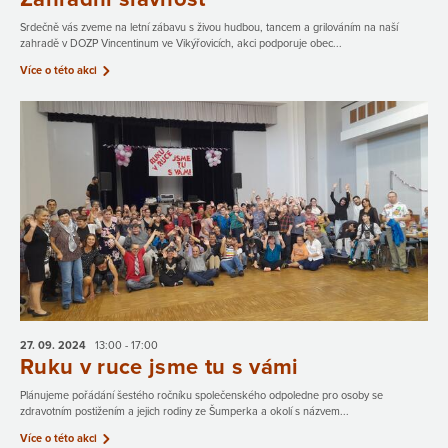
Srdečně vás zveme na letní zábavu s živou hudbou, tancem a grilováním na naší
zahradě v DOZP Vincentinum ve Vikýřovicích, akci podporuje obec...
Více o této akci
27. 09.
2024
13:00 - 17:00
Ruku v ruce jsme tu s vámi
Plánujeme pořádání šestého ročníku společenského odpoledne pro osoby se
zdravotním postižením a jejich rodiny ze Šumperka a okolí s názvem...
Více o této akci