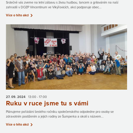
Srdečně vás zveme na letní zábavu s živou hudbou, tancem a grilováním na naší
zahradě v DOZP Vincentinum ve Vikýřovicích, akci podporuje obec...
Více o této akci
27. 09.
2024
13:00 - 17:00
Ruku v ruce jsme tu s vámi
Plánujeme pořádání šestého ročníku společenského odpoledne pro osoby se
zdravotním postižením a jejich rodiny ze Šumperka a okolí s názvem...
Více o této akci