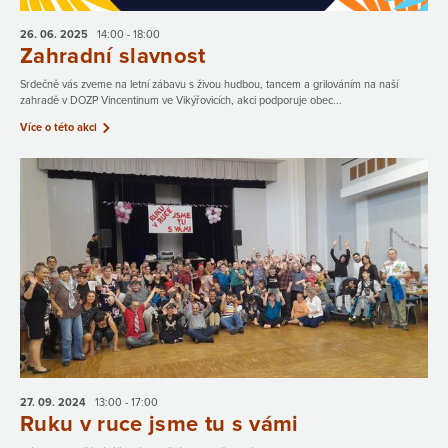
26. 06.
2025
14:00 - 18:00
Zahradní slavnost
Srdečně vás zveme na letní zábavu s živou hudbou, tancem a grilováním na naší
zahradě v DOZP Vincentinum ve Vikýřovicích, akci podporuje obec...
Více o této akci
27. 09.
2024
13:00 - 17:00
Ruku v ruce jsme tu s vámi