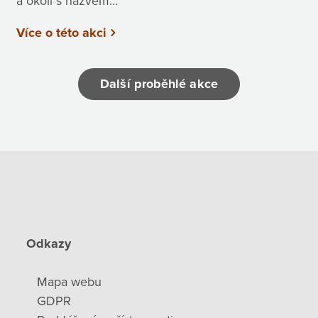
a okolí s názvem...
Více o této akci
Další proběhlé akce
Odkazy
Mapa webu
GDPR