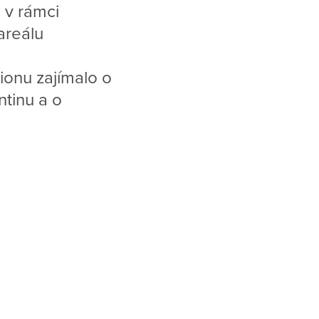
 v rámci
areálu
ionu zajímalo o
ntinu a o