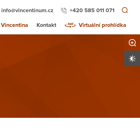
info@vincentinum.cz
+420 585 011 071
 Vincentina
Kontakt
Virtuální prohlídka
Zvětši
Vysoký 