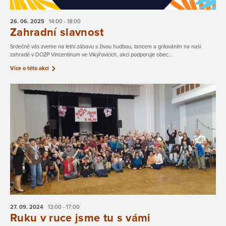
26. 06.
2025
14:00 - 18:00
Zahradní slavnost
Srdečně vás zveme na letní zábavu s živou hudbou, tancem a grilováním na naší
zahradě v DOZP Vincentinum ve Vikýřovicích, akci podporuje obec...
Více o této akci
27. 09.
2024
13:00 - 17:00
Ruku v ruce jsme tu s vámi