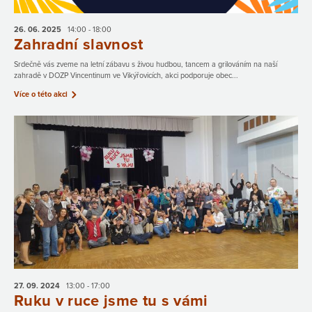
26. 06.
2025
14:00 - 18:00
Zahradní slavnost
Srdečně vás zveme na letní zábavu s živou hudbou, tancem a grilováním na naší
zahradě v DOZP Vincentinum ve Vikýřovicích, akci podporuje obec...
Více o této akci
27. 09.
2024
13:00 - 17:00
Ruku v ruce jsme tu s vámi