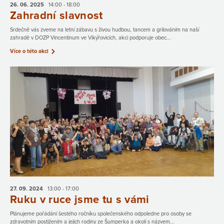
26. 06.
2025
14:00 - 18:00
Zahradní slavnost
Srdečně vás zveme na letní zábavu s živou hudbou, tancem a grilováním na naší
zahradě v DOZP Vincentinum ve Vikýřovicích, akci podporuje obec...
Více o této akci
27. 09.
2024
13:00 - 17:00
Ruku v ruce jsme tu s vámi
Plánujeme pořádání šestého ročníku společenského odpoledne pro osoby se
zdravotním postižením a jejich rodiny ze Šumperka a okolí s názvem...