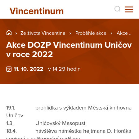
Ze života Vincentina
Proběhlé akce
Akce DOZP Vincentinum Uničov v roce 2022
Akce DOZP Vincentinum Uničov
v roce 2022
11. 10. 2022
v 14:29 hodin
19.1. prohlídka s výkladem Městská knihovna
Uničov
1.3. Uničovský Masopust
18.4. návštěva náměstka hejtmana D. Horáka
spojená s velikonoční nadílkou