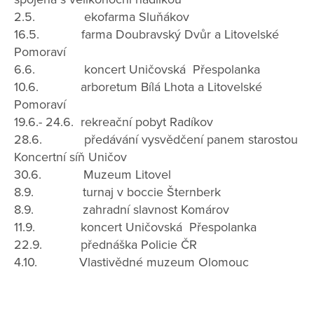
2.5. ekofarma Sluňákov
16.5. farma Doubravský Dvůr a Litovelské
Pomoraví
6.6. koncert Uničovská Přespolanka
10.6. arboretum Bílá Lhota a Litovelské
Pomoraví
19.6.- 24.6. rekreační pobyt Radíkov
28.6. předávání vysvědčení panem starostou
Koncertní síň Uničov
30.6. Muzeum Litovel
8.9. turnaj v boccie Šternberk
8.9. zahradní slavnost Komárov
11.9. koncert Uničovská Přespolanka
22.9. přednáška Policie ČR
4.10. Vlastivědné muzeum Olomouc